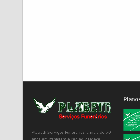
Plano
Plabeth Serviços Funerários, a mais de 30
anos em Itanhaém e região, oferece