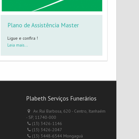
Plano de Assistência Master
Ligue e confira !
Leia mais...
Plabeth Serviços Funerários
Av. Rui Barbosa, 620 - Centro, Itanhaém
- SP, 11740-000
(13) 3426-1146
(13) 3426-2047
(13) 3448-6544 Mongaguá